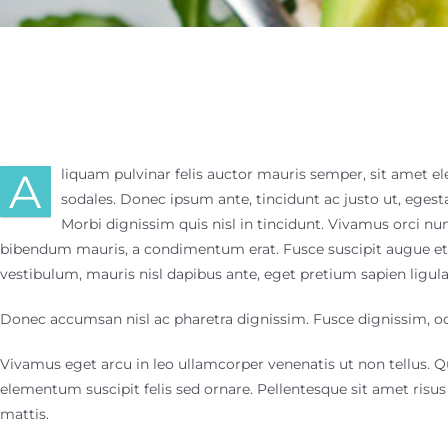
A
liquam pulvinar felis auctor mauris semper, sit amet 
sodales. Donec ipsum ante, tincidunt ac justo ut, ege
Morbi dignissim quis nisl in tincidunt. Vivamus orci nun
bibendum mauris, a condimentum erat. Fusce suscipit augue et a
vestibulum, mauris nisl dapibus ante, eget pretium sapien ligu
Donec accumsan nisl ac pharetra dignissim. Fusce dignissim, odi
Vivamus eget arcu in leo ullamcorper venenatis ut non tellus. Q
elementum suscipit felis sed ornare. Pellentesque sit amet ris
mattis.