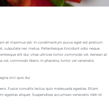
ullam et maximus est. In condimentum purus eget est pretium
t, vulputate nec metus. Pellentesque tincidunt odio neque.
llentesque elit dui, vitae ultrices tortor commodo vel. Aenean at
vel, commodo libero. In pharetra, tortor vel venenatis
agna orci quis dui
bero. Fusce convallis lectus quis malesuada egestas. Etiam
tum egestas aliquet. Suspendisse accumsan venenatis nibh id