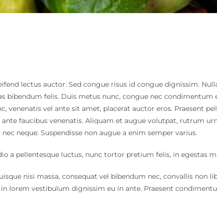
eleifend lectus auctor. Sed congue risus id congue dignissim. N
stas bibendum felis. Duis metus nunc, congue nec condimentum e
c, venenatis vel ante sit amet, placerat auctor eros. Praesent pe
nte faucibus venenatis. Aliquam et augue volutpat, rutrum urna 
la nec neque. Suspendisse non augue a enim semper varius.
o a pellentesque luctus, nunc tortor pretium felis, in egestas m
uisque nisi massa, consequat vel bibendum nec, convallis non li
us in lorem vestibulum dignissim eu in ante. Praesent condimen