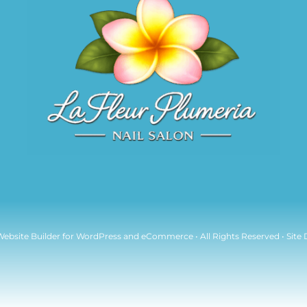
Website Builder
for
WordPress
and
eCommerce
• All Rights Reserved • Site