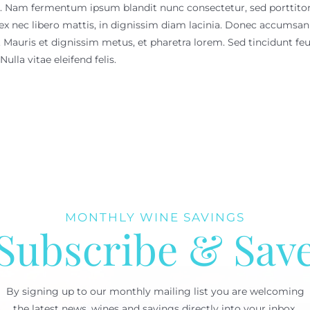
. Nam fermentum ipsum blandit nunc consectetur, sed porttitor 
 ex nec libero mattis, in dignissim diam lacinia. Donec accumsan
i. Mauris et dignissim metus, et pharetra lorem. Sed tincidunt fe
ulla vitae eleifend felis.
MONTHLY WINE SAVINGS
Subscribe & Sav
By signing up to our monthly mailing list you are welcoming
the latest news, wines and savings directly into your inbox.