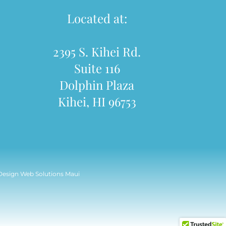
Located at:
2395 S. Kihei Rd.
Suite 116
Dolphin Plaza
Kihei, HI 96753
 Design
Web Solutions Maui